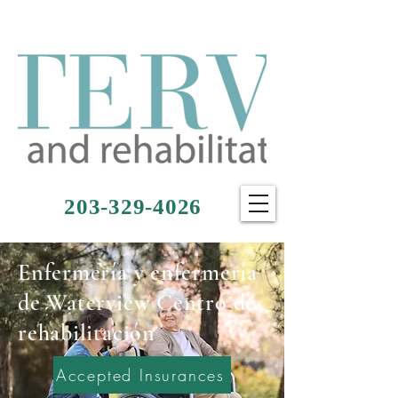
203-329-4026
Enfermería y enfermería
de Waterview Centro de
rehabilitación
Accepted Insurances